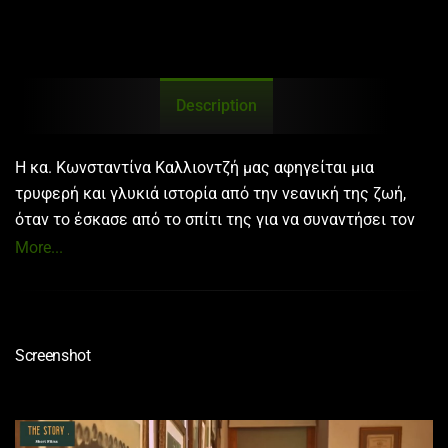
Description
Η κα. Κωνσταντίνα Καλλιοντζή μας αφηγείται μια
τρυφερή και γλυκιά ιστορία από την νεανική της ζωή,
όταν το έσκασε από το σπίτι της για να συναντήσει τον
αγαπημένο της που υπηρετούσε ως φαντάρος στην
More...
Κοζάνη.
Screenshot